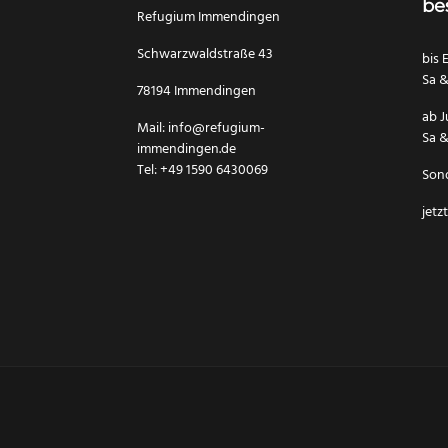
be
Refugium Immendingen
Schwarzwaldstraße 43
bis 
Sa &
78194 Immendingen
ab J
Mail:
info@refugium-
Sa &
immendingen.de
Tel: +49 1590 6430069
Sond
jetz