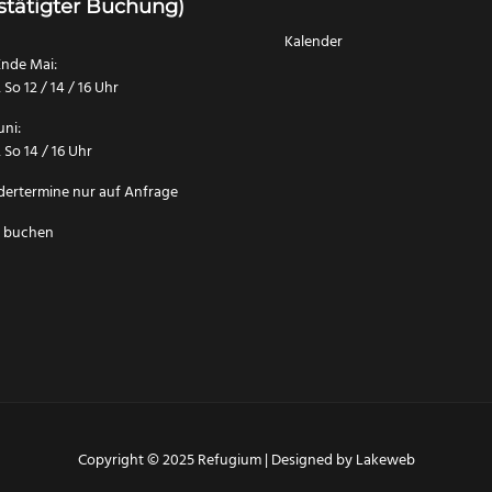
stätigter Buchung)
Kalender
Ende Mai:
 So 12 / 14 / 16 Uhr
uni:
 So 14 / 16 Uhr
ertermine nur auf Anfrage
t buchen
Copyright © 2025 Refugium | Designed by Lakeweb