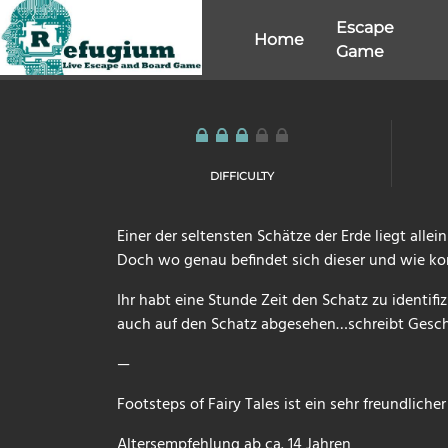
Skip
Escape
to
Home
Game
content
DIFFICULTY
Einer der seltensten Schätze der Erde liegt allei
Doch wo genau befindet sich dieser und wie k
Ihr habt eine Stunde Zeit den Schatz zu identifiz
auch auf den Schatz abgesehen…schreibt Geschi
—
Footsteps of Fairy Tales ist ein sehr freundliche
Altersempfehlung ab ca. 14 Jahren